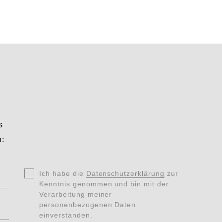
s
n:
Ohne
Ich habe die
*
Datenschutzerklärung
zur
Titel
Kenntnis genommen und bin mit der
Verarbeitung meiner
Datenschutz
personenbezogenen Daten
*
einverstanden.