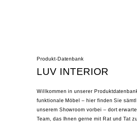
LUV
INTERIOR
HAMBURG
Skip
LUV
Der
to
INTERIOR
Design-
content
HAMBURG
und
Produkt-Datenbank
Concept-
LUV INTERIOR
Store
für
Einrichtung
Willkommen in unserer Produktdatenban
funktionale Möbel – hier finden Sie säm
unserem Showroom vorbei – dort erwarte
Team, das Ihnen gerne mit Rat und Tat zu