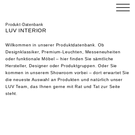
Skip
LUV
to
INTERIOR
content
HAMBURG
LUV
Der
Produkt-Datenbank
INTERIOR
Design-
LUV INTERIOR
HAMBURG
und
Concept-
Willkommen in unserer Produktdatenbank. Ob
Store
Designklassiker, Premium-Leuchten, Messeneuheiten
für
oder funktionale Möbel – hier finden Sie sämtliche
Einrichtung
Hersteller, Designer oder Produktgruppen. Oder Sie
kommen in unserem Showroom vorbei – dort erwartet Sie
die neueste Auswahl an Produkten und natürlich unser
LUV Team, das Ihnen gerne mit Rat und Tat zur Seite
steht.