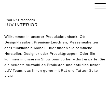
Skip
LUV
to
INTERIOR
content
HAMBURG
LUV
Der
Produkt-Datenbank
INTERIOR
Design-
LUV INTERIOR
HAMBURG
und
Concept-
Willkommen in unserer Produktdatenbank. Ob
Store
Designklassiker, Premium-Leuchten, Messeneuheiten
für
oder funktionale Möbel – hier finden Sie sämtliche
Einrichtung
Hersteller, Designer oder Produktgruppen. Oder Sie
kommen in unserem Showroom vorbei – dort erwartet Sie
die neueste Auswahl an Produkten und natürlich unser
LUV Team, das Ihnen gerne mit Rat und Tat zur Seite
steht.