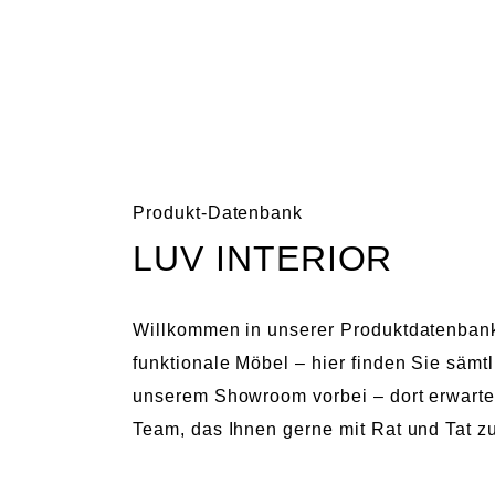
LUV
INTERIOR
HAMBURG
Skip
LUV
Der
to
INTERIOR
Design-
content
HAMBURG
und
Produkt-Datenbank
Concept-
LUV INTERIOR
Store
für
Einrichtung
Willkommen in unserer Produktdatenban
funktionale Möbel – hier finden Sie säm
unserem Showroom vorbei – dort erwarte
Team, das Ihnen gerne mit Rat und Tat zu