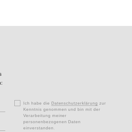
s
n:
Ohne
Ich habe die
*
Datenschutzerklärung
zur
Titel
Kenntnis genommen und bin mit der
Verarbeitung meiner
Datenschutz
personenbezogenen Daten
*
einverstanden.