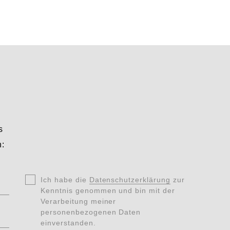
s
n:
Ohne
Ich habe die
*
Datenschutzerklärung
zur
Titel
Kenntnis genommen und bin mit der
Verarbeitung meiner
Datenschutz
personenbezogenen Daten
*
einverstanden.