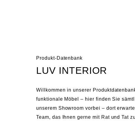
LUV
INTERIOR
HAMBURG
Skip
LUV
Der
to
INTERIOR
Design-
content
HAMBURG
und
Produkt-Datenbank
Concept-
LUV INTERIOR
Store
für
Einrichtung
Willkommen in unserer Produktdatenban
funktionale Möbel – hier finden Sie säm
unserem Showroom vorbei – dort erwarte
Team, das Ihnen gerne mit Rat und Tat zu