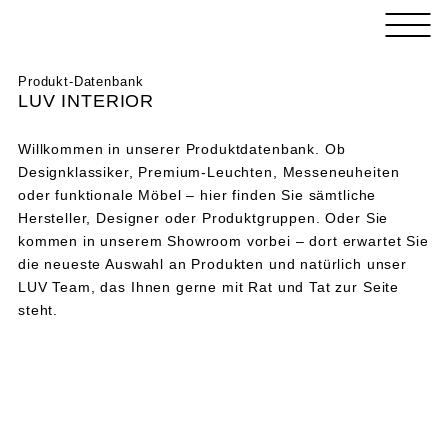
Skip
LUV
to
INTERIOR
content
HAMBURG
LUV
Der
Produkt-Datenbank
INTERIOR
Design-
LUV INTERIOR
HAMBURG
und
Concept-
Willkommen in unserer Produktdatenbank. Ob
Store
Designklassiker, Premium-Leuchten, Messeneuheiten
für
oder funktionale Möbel – hier finden Sie sämtliche
Einrichtung
Hersteller, Designer oder Produktgruppen. Oder Sie
kommen in unserem Showroom vorbei – dort erwartet Sie
die neueste Auswahl an Produkten und natürlich unser
LUV Team, das Ihnen gerne mit Rat und Tat zur Seite
steht.