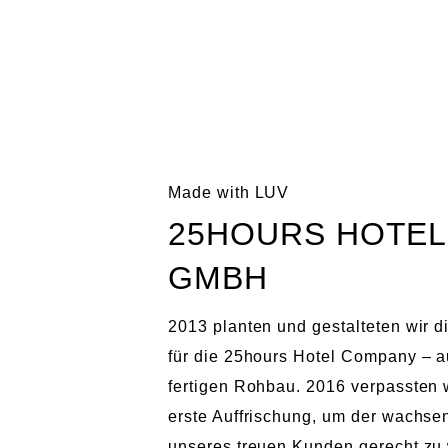
LUV
INTERIOR
HAMBURG
Skip
LUV
Der
to
INTERIOR
Design-
content
HAMBURG
und
Made with LUV
Concept-
25HOURS HOTE
Store
für
GMBH
Einrichtung
2013 planten und gestalteten wir d
für die 25hours Hotel Company –
fertigen Rohbau. 2016 verpassten
erste Auffrischung, um der wachse
unseres treuen Kunden gerecht zu